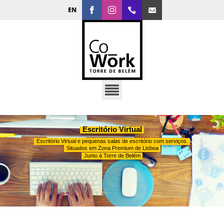
EN
Facebook
Instagram
213010370
geral@coworktorrebelem
Escritório Virtual
Escritório Virtual e pequenas salas de escritório com serviços.
Situados em Zona Premium de Lisboa
Junto à Torre de Belém