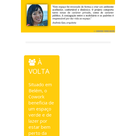
À
VOLTA
Situado em
Belém, o
Cowork
beneficia de
um espaço
verde e de
lazer por
estar bem
perto da