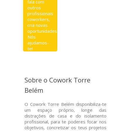
fala com
outros
profissionais
coworkers,
cria novas
oportunidades.
Nós
ajudamos-
te!
Sobre o Cowork Torre
Belém
O Cowork Torre Belém disponibiliza-te
um espaço próprio, longe das
distrações de casa e do isolamento
profissional, para te poderes focar nos
objetivos, concretizar os teus projetos