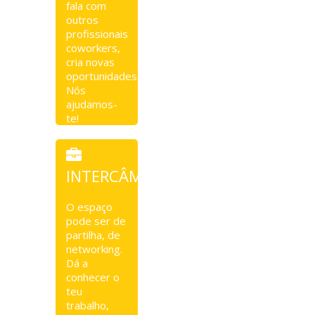
fala com
outros
profissionais
coworkers,
cria novas
oportunidades.
Nós
ajudamos-
te!
INTERCÂMBIO
O espaço
pode ser de
partilha, de
networking.
Dá a
conhecer o
teu
trabalho,