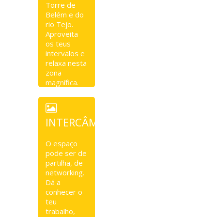
Torre de
Belém e do
rio Tejo.
Aproveita
os teus
intervalos e
relaxa nesta
zona
magnífica.
INTERCÂMBIO
O espaço
pode ser de
partilha, de
networking.
Dá a
conhecer o
teu
trabalho,