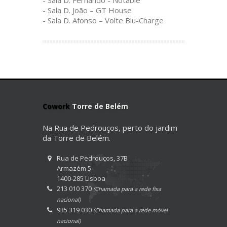
- Sala D. Fernando - Notable
- Sala D. João – GT House
- Sala D. Afonso – Volte Blu-Charge
Cowork
Torre de Belém
Na Rua de Pedrouços, perto do jardim
da Torre de Belém.
Rua de Pedrouços, 37B
Armazém 5
1400-285 Lisboa
213 010 370
(Chamada para a rede fixa
nacional)
935 319 030
(Chamada para a rede móvel
nacional)